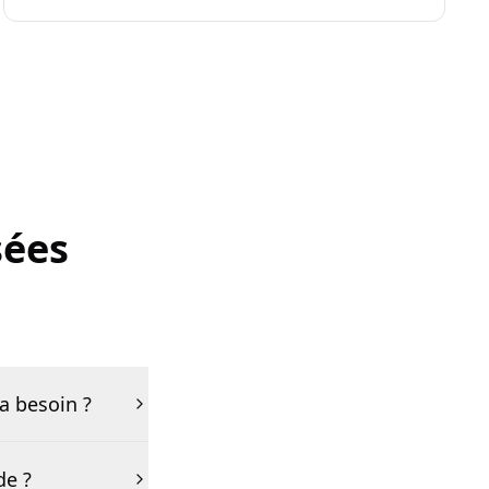
sées
a besoin ?
de ?