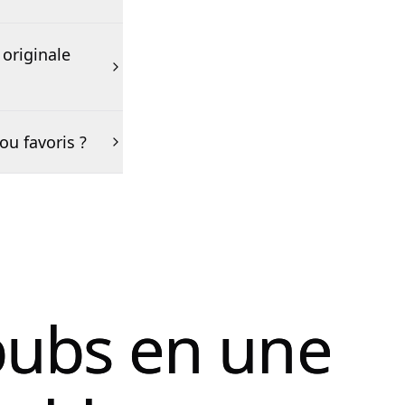
originale
ou favoris ?
pubs en une