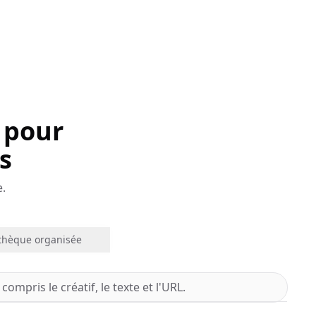
 pour
s
e.
othèque organisée
mpris le créatif, le texte et l'URL.